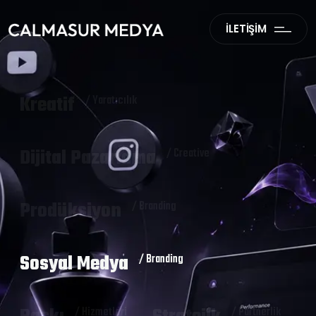
İLETİŞİM
Kreatif
/ Yaratıcılık
Dijital Pazarlama
/ Creative
Prodüksiyon
/ Branding
Sosyal Medya
/ Branding
/ Hizmetleri
/ Partnerlik