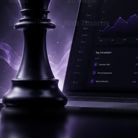
Baskı
Stratejik
Grafik
Web Tasarım
/ Tasarım
/ Visual